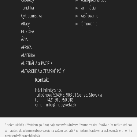
Turistika
►
laminácia
Cykloturistika
►
kašírovanie
Atlasy
►
rámovanie
EURÓPA
ÁZIA
AFRIKA
AMERIKA
AUSTRÁLIA a PACIFIK
ANTARKTÍDA a ZEMSKÉ PÓLY
Kontakt
H&H Infinity s.r.o.
Tulipánová 5349/5, 903 01 Senec, Slovakia
tel:
+421 910 750 018
email:
info@mapysveta.sk
S cieľom uľahčiť užívateľom používať naše webové stránky využívame cookies. Používaním našich stránok
súhlasíte s ukladaním súborov cookie na vašom počítači / zariadení. Nastavenia cookies môžete zmeniť v
nastavení vášho prehliadača.