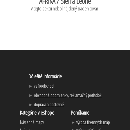
AFRIKA / Sierra Leone
V tejto sekcii nebol nájdený žiaden tovar.
Dôležité informácie
►
veľkoobchod
►
obchodné podmienky, reklamačný poriadok
►
doprava
a
poštovné
Kategórie v eshope
Ponúkame
Nástenné mapy
►
výr
oba
firemných máp
Glóbusy
►
veľkoplošná
tl
ač